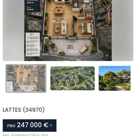
LATTES (34970)
247 000 €
PRIX
*
Réf.
4335654776/A 204