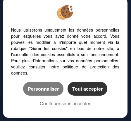
Nous utiliserons uniquement les données personnelles
Afin de vous offrir un confort de lecture permanent, depuis votre PC, votre
pour lesquelles vous avez donné votre accord. Vous
tablette ou votre smartphone, notre site s'adapte automatiquement aux
pouvez les modifier à n'importe quel moment via la
différents types d'écrans
rubrique "Gérer les cookies" en bas de notre site, à
l'exception des cookies essentiels à son fonctionnement.
Logiciel immobilier
Pour plus d'informations sur vos données personnelles,
Création site internet
veuillez consulter
notre politique de protection des
Référencement immobilier
données
.
Personnaliser
Tout accepter
Montpellier (34000)
Castelnau Le Lez (34170)
Continuer sans accepter
Lattes (34970)
Montpellier (34070)
APPELER
NOUS CONTACTER
PLAN D'ACCÈS
CONTACTEZ-NOUS
04 67 07 97 00
La Grande-motte (34280)
Lunel (34400)