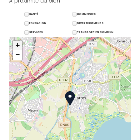
A proximité du bien
SANTÉ
COMMERCES
EDUCATION
DIVERTISSEMENTS
SERVICES
TRANSPORT EN COMMUN
+
−