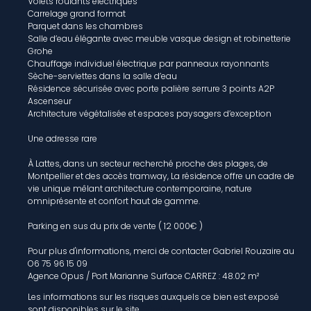
Volets roulants électriques
Carrelage grand format
Parquet dans les chambres
Salle d’eau élégante avec meuble vasque design et robinetterie
Grohe
Chauffage individuel électrique par panneaux rayonnants
Sèche-serviettes dans la salle d’eau
Résidence sécurisée avec porte palière serrure 3 points A2P
Ascenseur
Architecture végétalisée et espaces paysagers d’exception
Une adresse rare
À Lattes, dans un secteur recherché proche des plages, de
Montpellier et des accès tramway, La résidence offre un cadre de
vie unique mêlant architecture contemporaine, nature
omniprésente et confort haut de gamme.
Parking en sus du prix de vente ( 12 000€ )
Pour plus d'informations, merci de contacter Gabriel Rouzaire au
O6 75 96 15 09
Agence Opus / Port Marianne Surface CARREZ : 48.02 m²
Les informations sur les risques auxquels ce bien est exposé
sont disponibles sur le site
Géorisques