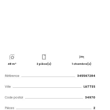
48 m²
2 pièce(s)
1 chambre(s)
Référence
345567284
Ville
LATTES
Code postal
34970
Pièces
2