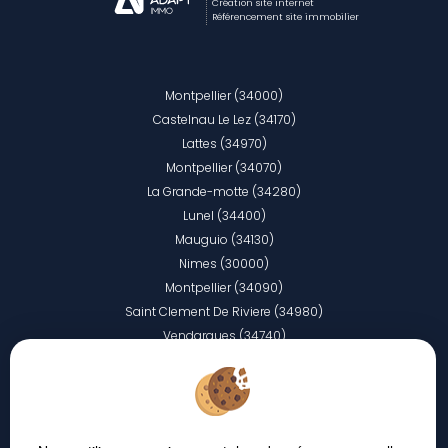
Création site internet
Référencement site immobilier
Montpellier (34000)
Castelnau Le Lez (34170)
Lattes (34970)
Montpellier (34070)
La Grande-motte (34280)
Lunel (34400)
Mauguio (34130)
Nimes (30000)
Montpellier (34090)
Saint Clement De Riviere (34980)
Vendargues (34740)
Castries (34160)
Sete (34200)
Valergues (34130)
Vic La Gardiole (34110)