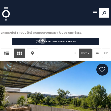
24
BIEN(S) TROUVÉ(S) CORRESPONDANT À VOS CRITÈRES.
CRÉEZ UNE ALERTE E-MAIL
Date
Prix
CP