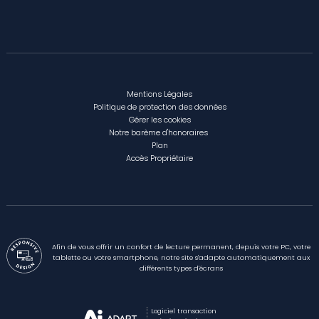
Mentions Légales
Politique de protection des données
Gérer les cookies
Notre barème d'honoraires
Plan
Accès Propriétaire
Afin de vous offrir un confort de lecture permanent, depuis votre PC, votre
tablette ou votre smartphone, notre site s'adapte automatiquement aux
différents types d'écrans
Logiciel transaction