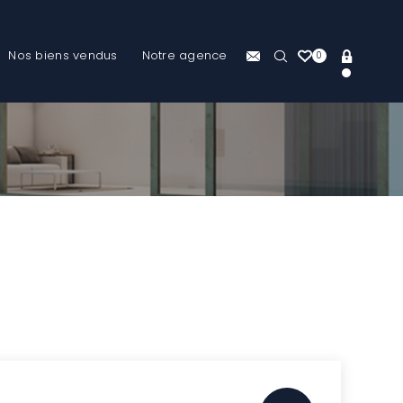
Nos biens vendus
Notre agence
0