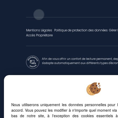
Mentions Légales
Politique de protection des données
Gérer 
Accès Propriétaire
Afin de vous offrir un confort de lecture permanent, dep
s'adapte automatiquement aux différents types d'écra
Montpellier (34000)
Lunel (3
Castelnau Le Lez (34170)
Saint Cl
Lattes (34970)
Mauguio 
Nous utiliserons uniquement les données personnelles pour 
Montpellier (34070)
Nimes (3
accord. Vous pouvez les modifier à n'importe quel moment via 
La Grande-motte (34280)
Montpell
bas de notre site, à l'exception des cookies essentiels 