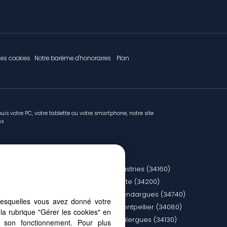
les cookies
Notre barème d'honoraires
Plan
uis votre PC, votre tablette ou votre smartphone, notre site
ns
4400)
Castries (34160)
ement De Riviere (34980)
Sete (34200)
(34130)
Vendargues (34740)
lesquelles vous avez donné votre
0000)
Montpellier (34080)
la rubrique "Gérer les cookies" en
ier (34090)
Valergues (34130)
à son fonctionnement. Pour plus