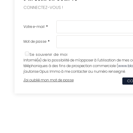
CONNECTEZ-VOUS !
Votre e-mail
*
Mot de passe
*
Se souvenir de moi
Informé(e) de la possibilité de m'opposer à l'utilisation de mes
téléphoniques à des fins de prospection commerciale (
www.bloc
j'autorise Opus Immo à me contacter au numéro renseigné.
J'ai oublié mon mot de passe