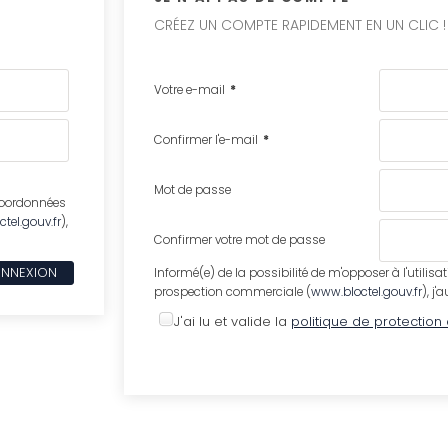
CRÉEZ UN COMPTE RAPIDEMENT EN UN CLIC !
Votre e-mail
*
Confirmer l'e-mail
*
Mot de passe
 coordonnées
tel.gouv.fr
),
Confirmer votre mot de passe
Informé(e) de la possibilité de m'opposer à l'utili
prospection commerciale (
www.bloctel.gouv.fr
), j
J'ai lu et valide la
politique de protectio