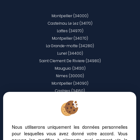
Montpellier (34000)
Castelnau Le Lez (34170)
Lattes (34970)
Montpellier (34070)
La Grande-motte (34280)
Lunel (34400)
Saint Clement De Riviere (34980)
Mauguio (34130)
Nimes (30000)
Montpellier (34090)
Castries (34160)
Sete (34200)
Vendargues (34740)
Uzes (30700)
Agde (34300)
Nous utiliserons uniquement les données personnelles
Montpellier (34080)
pour lesquelles vous avez donné votre accord. Vous
Valergues (34130)