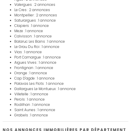
Valergues : 2 annonces
Le Cres : 2 annonces
Montpellier : 2 annonces
Saturargues : 1 annonce
Clapiers : 1 annonce
Meze : 1 annonce
Calvisson : 1 annonce
Balaruc Les Bains : 1 annonce
Le Grau Du Roi : 1 annonce
Vias : 1 annonce
Port Camargue : 1 annonce
Aigues Vives : 1 annonce
Frontignan : 1 annonce
Orange : 1 annonce
Cap D'agde : 1 annonce
Palavas Les Flots : 1 annonce
Gallargues Le Montueux : 1 annonce
Villetelle : 1 annonce
Perols : 1 annonce
Rodilhan : 1 annonce
Saint Aunes : 1 annonce
Grabels : 1 annonce
NOS ANNONCES IMMOBILIÈRES PAR DÉPARTEMENT