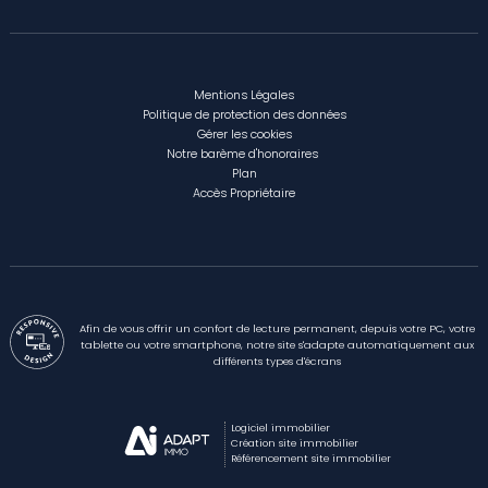
Mentions Légales
Politique de protection des données
Gérer les cookies
Notre barème d'honoraires
Plan
Accès Propriétaire
Afin de vous offrir un confort de lecture permanent, depuis votre PC, votre
tablette ou votre smartphone, notre site s'adapte automatiquement aux
différents types d'écrans
Logiciel immobilier
Création site immobilier
Référencement site immobilier