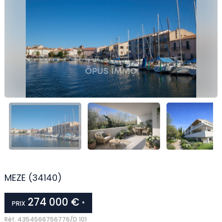
MEZE (34140)
274 000 €
PRIX
*
Réf.
4354566756776/D 101