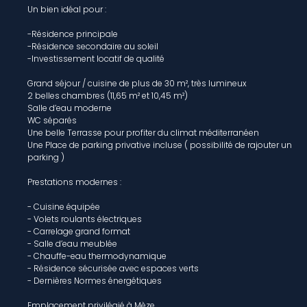
Un bien idéal pour :
-Résidence principale
-Résidence secondaire au soleil
-Investissement locatif de qualité
Grand séjour / cuisine de plus de 30 m², très lumineux
2 belles chambres (11,65 m² et 10,45 m²)
Salle d’eau moderne
WC séparés
Une belle Terrasse pour profiter du climat méditerranéen
Une Place de parking privative incluse ( possibilité de rajouter un
parking )
Prestations modernes :
- Cuisine équipée
- Volets roulants électriques
- Carrelage grand format
- Salle d’eau meublée
- Chauffe-eau thermodynamique
- Résidence sécurisée avec espaces verts
- Dernières Normes énergétiques
Emplacement privilégié à Mèze