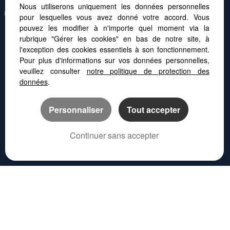
Nous utiliserons uniquement les données personnelles
Afin de vous offrir un confort de lecture permanent, depuis votre PC, votre
tablette ou votre smartphone, notre site s'adapte automatiquement aux
pour lesquelles vous avez donné votre accord. Vous
différents types d'écrans
pouvez les modifier à n'importe quel moment via la
rubrique "Gérer les cookies" en bas de notre site, à
l'exception des cookies essentiels à son fonctionnement.
Logiciel transaction
Pour plus d'informations sur vos données personnelles,
Site internet immobilier
Référencement site immobilier
veuillez consulter
notre politique de protection des
données
.
Montpellier (34000)
Personnaliser
Tout accepter
Castelnau Le Lez (34170)
Lattes (34970)
Continuer sans accepter
Montpellier (34070)
APPELER
NOUS CONTACTER
PLAN D'ACCÈS
CONTACTEZ-NOUS
04 67 07 97 00
La Grande-motte (34280)
Lunel (34400)
Nimes (30000)
Montpellier (34090)
Saint Clement De Riviere (34980)
Mauguio (34130)