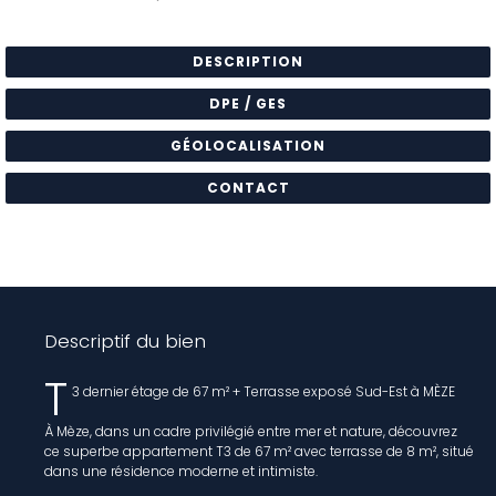
DESCRIPTION
DPE / GES
GÉOLOCALISATION
CONTACT
Descriptif du bien
T
3 dernier étage de 67 m² + Terrasse exposé Sud-Est à MÈZE
À Mèze, dans un cadre privilégié entre mer et nature, découvrez
ce superbe appartement T3 de 67 m² avec terrasse de 8 m², situé
dans une résidence moderne et intimiste.