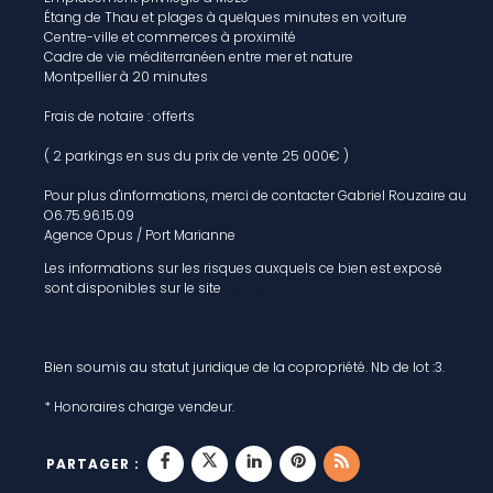
Étang de Thau et plages à quelques minutes en voiture
Centre-ville et commerces à proximité
Cadre de vie méditerranéen entre mer et nature
Montpellier à 20 minutes
Frais de notaire : offerts
( 2 parkings en sus du prix de vente 25 000€ )
Pour plus d'informations, merci de contacter Gabriel Rouzaire au
O6.75.96.15.09
Agence Opus / Port Marianne
Les informations sur les risques auxquels ce bien est exposé
sont disponibles sur le site
Géorisques
Notre barème d'honoraires
Bien soumis au statut juridique de la copropriété. Nb de lot :3.
* Honoraires charge vendeur.
PARTAGER :