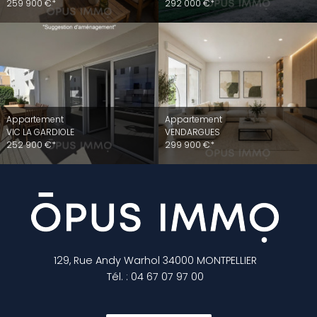
259 900 €*
292 000 €*
Appartement
Appartement
VIC LA GARDIOLE
VENDARGUES
252 900 €*
299 900 €*
129, Rue Andy Warhol
34000
MONTPELLIER
Tél.
:
04 67 07 97 00