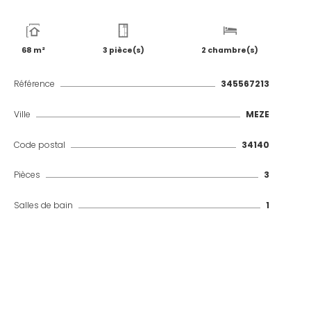
68 m²
3 pièce(s)
2 chambre(s)
Référence
345567213
Ville
MEZE
Code postal
34140
Pièces
3
Salles de bain
1