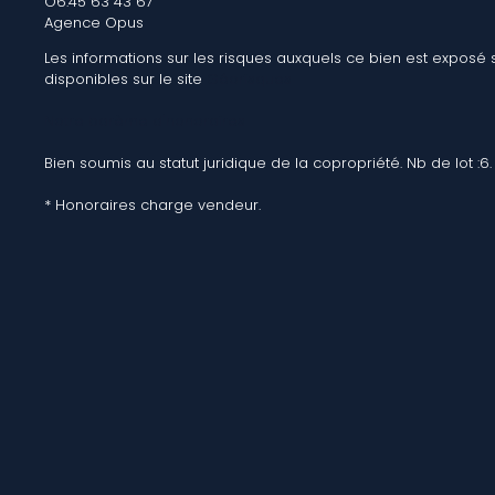
O6.45 63 43 67
Agence Opus
Les informations sur les risques auxquels ce bien est exposé 
disponibles sur le site
Géorisques
Notre barème d'honoraires
Bien soumis au statut juridique de la copropriété. Nb de lot :6.
* Honoraires charge vendeur.