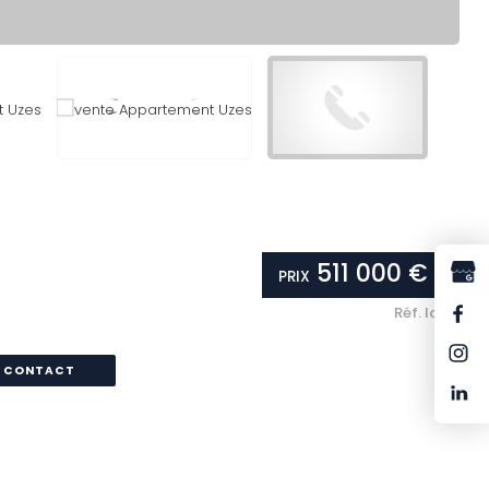
511 000 €
PRIX
*
Réf.
lot 4
CONTACT