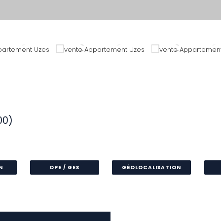
00)
N
DPE / GES
GÉOLOCALISATION