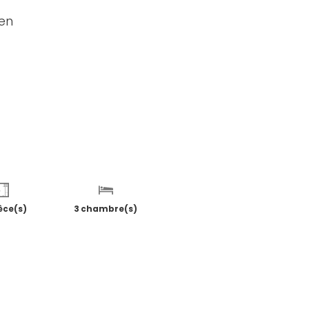
ien
èce(s)
3 chambre(s)