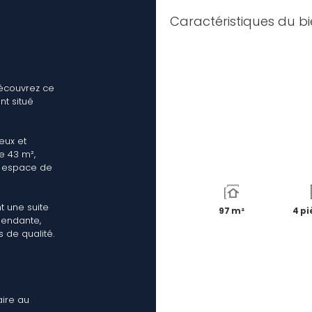
Caractéristiques du b
découvrez ce
nt situé
eux et
e 43 m²,
e espace de
 une suite
97 m²
4 pi
pendante,
 de qualité.
aire au