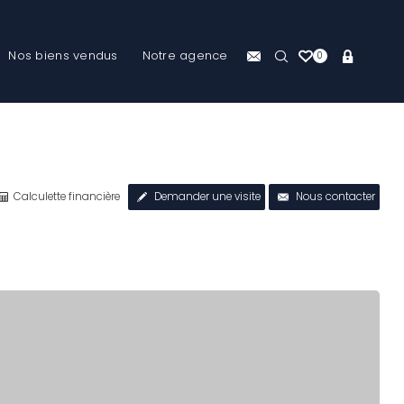
Nos biens vendus
Notre agence
0
Calculette financière
Demander une visite
Nous contacter