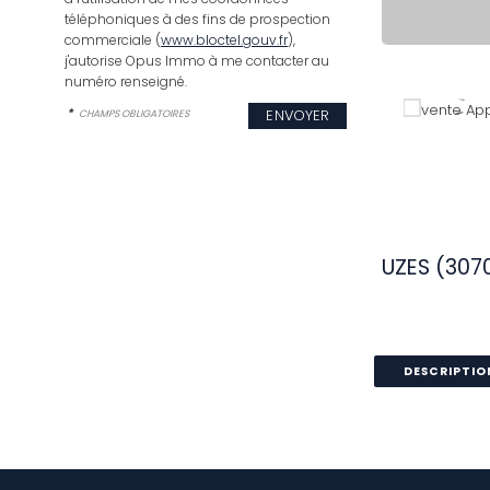
téléphoniques à des fins de prospection
commerciale (
www.bloctel.gouv.fr
),
j'autorise Opus Immo à me contacter au
numéro renseigné.
*
CHAMPS OBLIGATOIRES
UZES (307
DESCRIPTIO