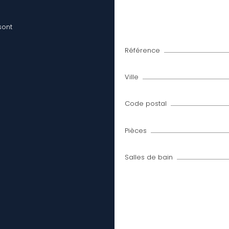
sont
Référence
Ville
Code postal
Pièces
Salles de bain