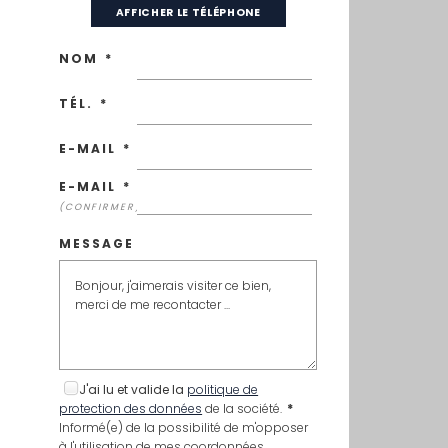
AFFICHER LE TÉLÉPHONE
NOM
*
TÉL.
*
E-MAIL
*
E-MAIL
*
(CONFIRMER)
MESSAGE
J'ai lu et valide la
politique de
protection des données
de la société.
*
Informé(e) de la possibilité de m'opposer
à l'utilisation de mes coordonnées