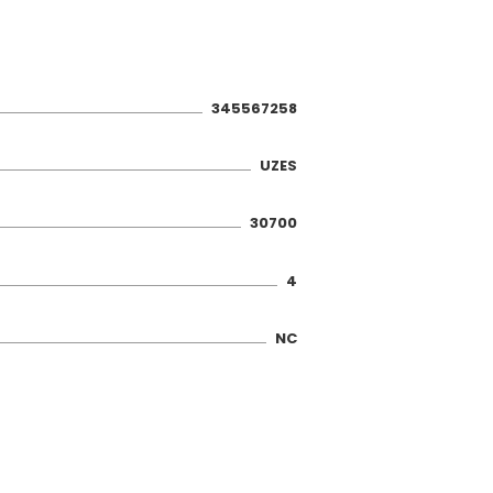
345567258
UZES
30700
4
NC