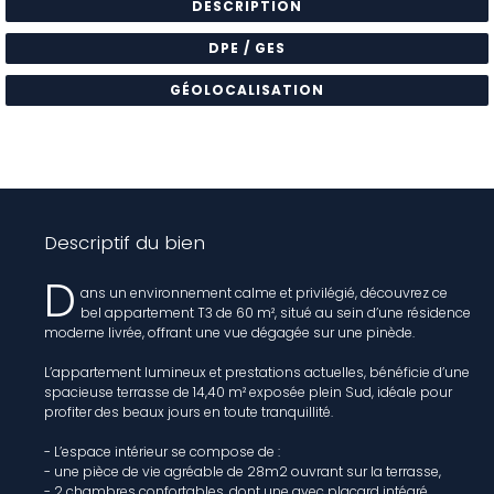
DESCRIPTION
DPE / GES
GÉOLOCALISATION
Descriptif du bien
D
ans un environnement calme et privilégié, découvrez ce
bel appartement T3 de 60 m², situé au sein d’une résidence
moderne livrée, offrant une vue dégagée sur une pinède.
L’appartement lumineux et prestations actuelles, bénéficie d’une
spacieuse terrasse de 14,40 m² exposée plein Sud, idéale pour
profiter des beaux jours en toute tranquillité.
- L’espace intérieur se compose de :
- une pièce de vie agréable de 28m2 ouvrant sur la terrasse,
- 2 chambres confortables, dont une avec placard intégré,