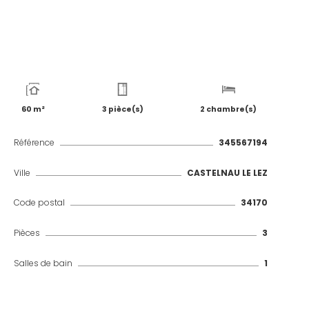
60 m²
3 pièce(s)
2 chambre(s)
Référence
345567194
Ville
CASTELNAU LE LEZ
Code postal
34170
Pièces
3
Salles de bain
1