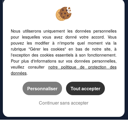
tablette ou votre smartphone, notre site s'adapte automatiquement aux
différents types d'écrans
Logiciel immo
Création site internet immobilier
Nous utiliserons uniquement les données personnelles
Référencement immobilier
pour lesquelles vous avez donné votre accord. Vous
pouvez les modifier à n'importe quel moment via la
rubrique "Gérer les cookies" en bas de notre site, à
l'exception des cookies essentiels à son fonctionnement.
Montpellier (34000)
Pour plus d'informations sur vos données personnelles,
Castelnau Le Lez (34170)
veuillez consulter
notre politique de protection des
Lattes (34970)
données
.
Montpellier (34070)
La Grande-motte (34280)
Personnaliser
Tout accepter
Lunel (34400)
Nimes (30000)
Continuer sans accepter
Montpellier (34090)
Saint Clement De Riviere (34980)
PLAN D'ACCÈS
CONTACTEZ-NOUS
04 67 07 97 00
Mauguio (34130)
Vendargues (34740)