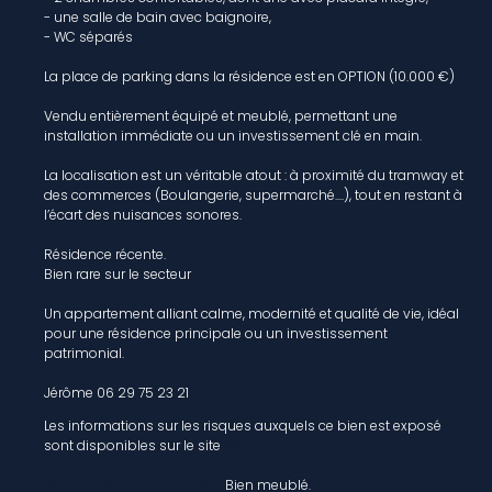
- une salle de bain avec baignoire,
- WC séparés
La place de parking dans la résidence est en OPTION (10.000 €)
Vendu entièrement équipé et meublé, permettant une
installation immédiate ou un investissement clé en main.
La localisation est un véritable atout : à proximité du tramway et
des commerces (Boulangerie, supermarché....), tout en restant à
l’écart des nuisances sonores.
Résidence récente.
Bien rare sur le secteur
Un appartement alliant calme, modernité et qualité de vie, idéal
pour une résidence principale ou un investissement
patrimonial.
Jérôme 06 29 75 23 21
Les informations sur les risques auxquels ce bien est exposé
sont disponibles sur le site
Géorisques
Notre barème d'honoraires
Bien meublé.