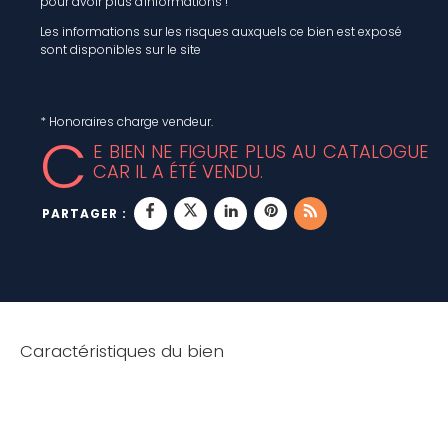
pour avoir plus d'informations !
Les informations sur les risques auxquels ce bien est exposé
sont disponibles sur le site
Géorisques
Notre barème d'honoraires
* Honoraires charge vendeur.
C
E BIEN NE FIGURE PLUS AU CATALOGUE
CAR IL A ÉTÉ VENDU.
PARTAGER :
Caractéristiques du bien