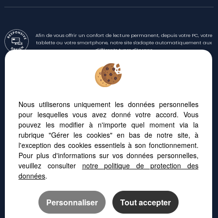
Afin de vous offrir un confort de lecture permanent, depuis votre PC, votre
tablette ou votre smartphone, notre site s'adapte automatiquement aux
différents types d'écrans
Logiciel immo
Création site internet
Référencement immobilier
Nous utiliserons uniquement les données personnelles
pour lesquelles vous avez donné votre accord. Vous
pouvez les modifier à n'importe quel moment via la
Montpellier (34000)
rubrique "Gérer les cookies" en bas de notre site, à
Castelnau Le Lez (34170)
l'exception des cookies essentiels à son fonctionnement.
Lattes (34970)
Pour plus d'informations sur vos données personnelles,
veuillez consulter
notre politique de protection des
Montpellier (34070)
données
.
La Grande-motte (34280)
Perols (34470)
Personnaliser
Tout accepter
Baillargues (34670)
Le Cres (34920)